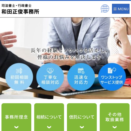
Pow
ered
by